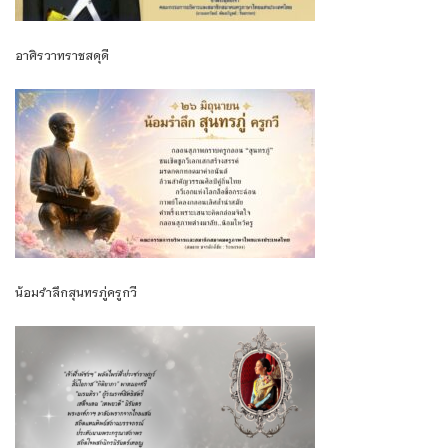
อาศิรวาทราชสดุดี
น้อมรำลึกสุนทรภู่ครูกวี