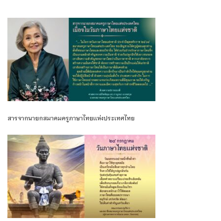
สารจากนายกสมาคมครูภาษาไทยเเห่งประเทศไทย