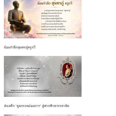
น้อมรำลึกสุนทรภู่ครูกวี
ส่งเสด็จ “ทูลกระหม่อมภาฯ” สู่ฟากฟ้าสวรรคาลัย