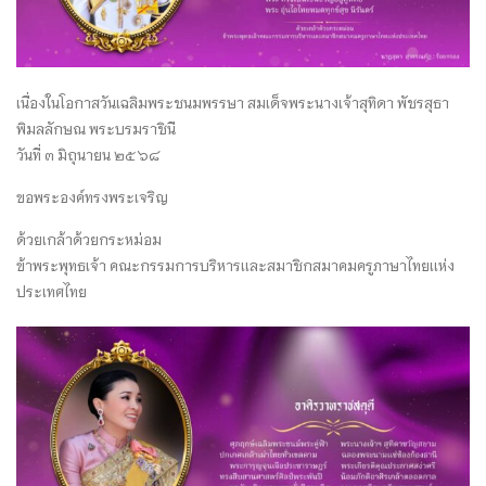
เนื่องในโอกาสวันเฉลิมพระชนมพรรษา สมเด็จพระนางเจ้าสุทิดา พัชรสุธา
พิมลลักษณ พระบรมราชินี
วันที่ ๓ มิถุนายน ๒๕๖๘
ขอพระองค์ทรงพระเจริญ
ด้วยเกล้าด้วยกระหม่อม
ข้าพระพุทธเจ้า คณะกรรมการบริหารเเละสมาชิกสมาคมครูภาษาไทยเเห่ง
ประเทศไทย