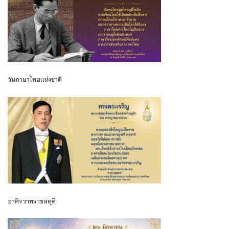
วันภาษาไทยเเห่งชาติ
อาศิรวาทราชสดุดี