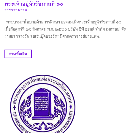
พระเจ้าอยู่หัวรัชกาลที่ ๑๐
สารจากนายก
พระบรมราโชบายด้านการศึกษา ของสมเด็จพระเจ้าอยู่หัวรัชกาลที่ ๑๐
เมื่อวันศุกร์ที่ ๑๘ สิงหาคม พ.ศ. ๒๕๖๐ บริษัท ซีพี ออลล์ จำกัด (มหาชน) จัด
งานแจกรางวัล “เซเว่นบุ๊คอวอร์ด” มีศาสตราจารย์นายแพท...
อ่านเพิ่มเติม