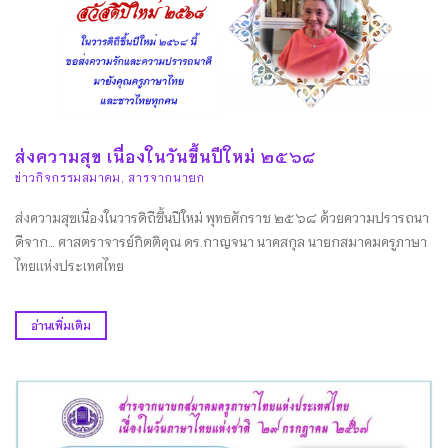
ส่งความสุข เนื่องในวันขึ้นปีใหม่ ๒๕๖๘
ข่าวกิจกรรมสมาคม
,
สารจากนายก
ส่งความสุขเนื่องในวารดิถีขึ้นปีใหม่ พุทธศักราช ๒๕๖๘ ด้วยความปรารถนา
ดีจาก… ศาสตราจารย์กิตติคุณ ดร.กาญจนา นาคสกุล นายกสมาคมครูภาษา
ไทยเเห่งประเทศไทย
อ่านเพิ่มเติม