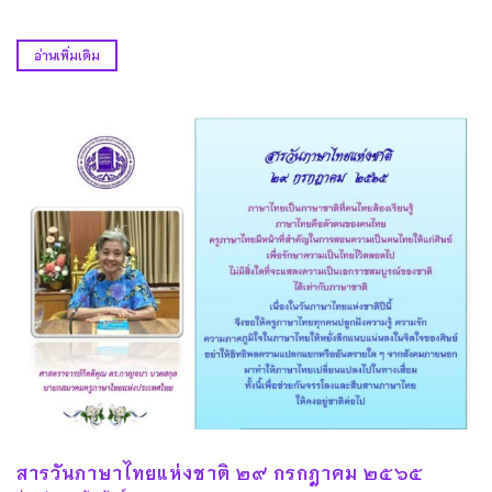
อ่านเพิ่มเติม
สารวันภาษาไทยแห่งชาติ ๒๙ กรกฎาคม ๒๕๖๕