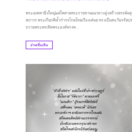
พระเมตตายิ่งใหญ่แผ่ไพศาลพระราชทานแนวทางมุ่งสร้างสรรค์ผดุ
สถาวร พระเกียรติล้ำกำจรไกลไทยเรืองเด่นธ ทรงเป็นตะวันจรัส
ถวายพระพรเทิดพระองค์ทรงพ...
อ่านเพิ่มเติม