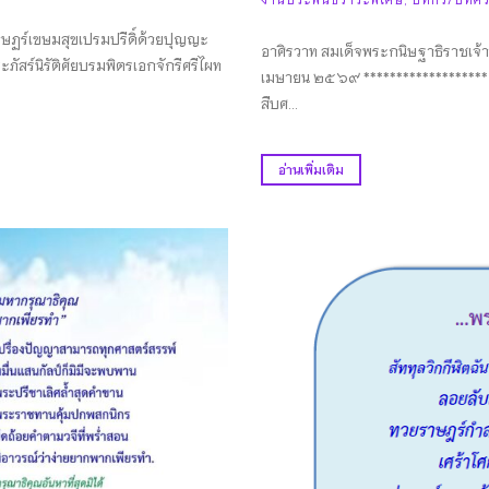
าษฏร์เขษมสุขเปรมปรีดิ์ด้วยปุญญะ
อาศิรวาท สมเด็จพระกนิษฐาธิราชเจ
ะภัสร์นิรัติศัยบรมพิตรเอกจักรีศรีไผท
เมษายน ๒๕๖๙ *********
สืบศ...
อ่านเพิ่มเติม