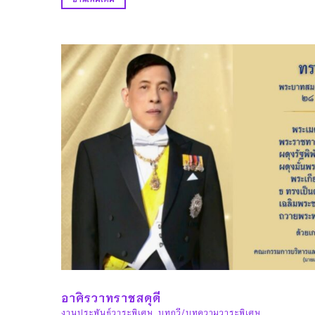
อาศิรวาทราชสดุดี
งานประพันธ์วาระพิเศษ
,
บทกวี/บทความวาระพิเศษ