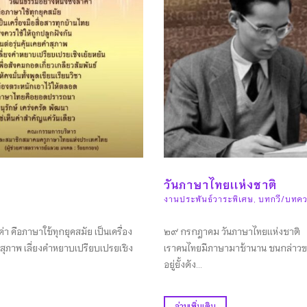
วันภาษาไทยเเห่งชาติ
งานประพันธ์วาระพิเศษ
,
บทกวี/บทคว
 คือภาษาใช้ทุกยุคสมัย เป็นเครื่อง
๒๙ กรกฎาคม วันภาษาไทยเเห่งชาติ ฉั
ยคำสุภาพ เลี่ยงคำหยาบเปรียบเปรยเชิง
เราคนไทยมีภาษามาช้านาน ชนกล่าว
อยู่ยั้งดัง...
อ่านเพิ่มเติม