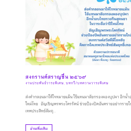
สงกรานต์สราญชื่น ๒๕๖๙
งานประพันธ์วาระพิเศษ
,
บทกวี/บทความวาระพิเศษ
ส่งคำกลอนมาให้ใจหมายแม้น ใช้แทนมาลัยกรองผองบุปผา อีกน้ำอ
ใหม่ไทย อัญเชิญพรพระไตรรัตน์ ช่วยป้องปัดอันตรายอย่ากรายใก
เทพประสิทธ์สัมฤ...
อ่านเพิ่มเติม