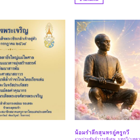
น้อมรำลึกสุนทรภู่ครูกวี
งานประพันธ์วาระพิเศษ
,
บทกวี/บทคว