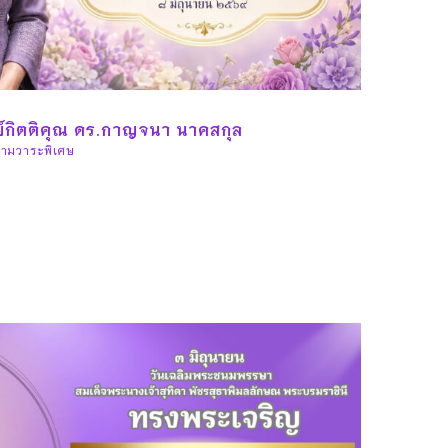
์กิตติคุณ ดร.กาญจนา นาคสกุล
ามวาระพิเศษ