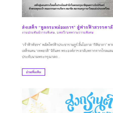
ส่งเสด็จ “ทูลกระหม่อมภาฯ” สู่ฟากฟ้าสวรรคาล
งานประพันธ์วาระพิเศษ
,
บทกวี/บทความวาระพิเศษ
“เจ้าฟ้าพัชรฯ” พลัดไพร่ฟ้าประชาราษฎร์ สิ้นโอภาส “กิติยาภา” พาห
เสด็จแดน “เทพยวดี” นิรันดร พระองค์ภาฯ ลาลับพรากจากไกลแส
ประทับนามพระกรุณาสถ...
อ่านเพิ่มเติม