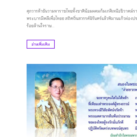
ศุภวารห้าธันวามหาราชไทยทั้งชาติน้อมผคมก้มเกศีเหนือชีวาตม์ร
พระบารมีพลีเพื่อไทยธ สถิตถิ่นสวรรค์นิรันดร์แล้วพิมานแก้วผ่องปร
ร้อยล้านใจราษ...
อ่านเพิ่มเติม