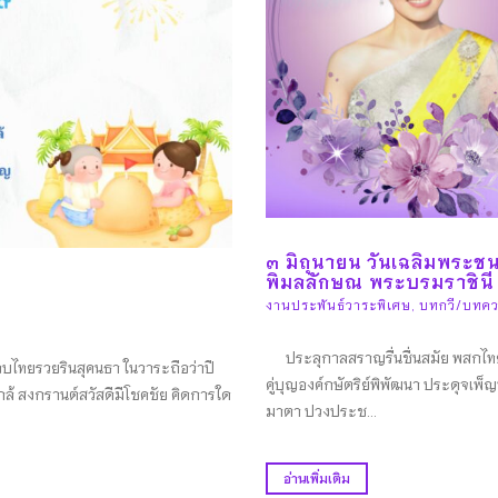
๓ มิถุนายน วันเฉลิมพระช
พิมลลักษณ พระบรมราชินี
งานประพันธ์วาระพิเศษ
,
บทกวี/บทคว
ประลุกาลสราญรื่นชื่นสมัย พสกไทยเ
บไทยรวยรินสุคนธา ในวาระถือว่าปี
คู่บุญองค์กษัตริย์พิพัฒนา ประดุจเพ็
ล้ สงกรานต์สวัสดีมีโชคชัย คิดการใด
มาตา ปวงประช...
อ่านเพิ่มเติม