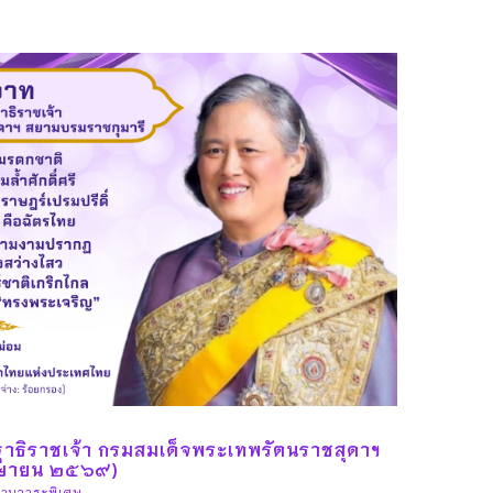
ฐาธิราชเจ้า กรมสมเด็จพระเทพรัตนราชสุดาฯ
มษายน ๒๕๖๙)
ามวาระพิเศษ