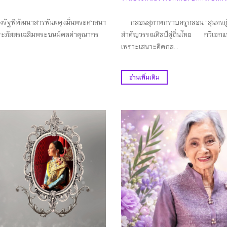
งรัฐพิพัฒนาสารพันผดุงมั่นพระศาสนา
กลอนสุภาพกราบครูกลอน “สุนทรภู่” 
ประภัสสรเฉลิมพระชนม์ดลค่าคุณากร
สำคัญวรรณศิลป์คู่ถิ่นไทย กวีเอกแห
เพราะเสนาะคิดกล...
อ่านเพิ่มเติม