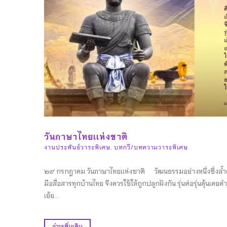
วันภาษาไทยเเห่งชาติ
งานประพันธ์วาระพิเศษ
,
บทกวี/บทความวาระพิเศษ
๒๙ กรกฎาคม วันภาษาไทยเเห่งชาติ วัฒนธรรมอย่างหนึ่งซึ่งล้ำค่า
มือสื่อสารทุกบ้านไทย จึงควรใช้ให้ถูกปลูกฝังกัน รุ่นต่อรุ่นคุ้นเค
เย้ย...
อ่านเพิ่มเติม