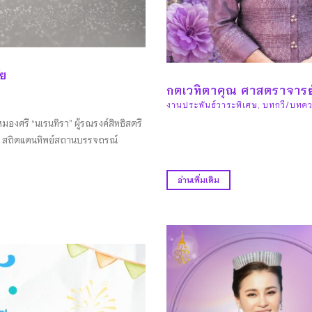
ัย
กตเวทิตาคุณ ศาสตราจารย
งานประพันธ์วาระพิเศษ
,
บทกวี/บทคว
มองศรี “นเรนทิรา” ผู้รณรงค์สิทธิสตรี
น สถิตแดนทิพย์สถานบรรจถรณ์
อ่านเพิ่มเติม