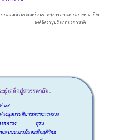
้า กรมสมเด็จพระเทพรัตนราชสุดาฯ สยามบรมราชกุมารี ๒
********** องค์อัคราชูปถัมภกมรดกชาติ