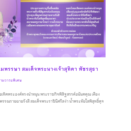
นมพรรษา สมเด็จพระนางเจ้าสุทิดา พัชรสุธา
ามวาระพิเศษ
ทิดพระองค์ทรงนำหนุน พระราชกิจพิสิฐสรรค์อนันตคุณ เคียง
ญพรรณรายฉายรังสี สมเด็จพระราชินีศรีสง่า น้ำพระทัยใสพิสุทธิ์ดุจ