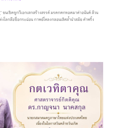
ชนเชิดชูกวีเอกเสกสร้างสรรค์ มรดกตกทอดมาค่าอนันต์ ล้วน
่งโลกลือชื่อกระฉ่อน กาพย์โคลงกลอนเลิศล้ำนำสมัย คำพริ้ง