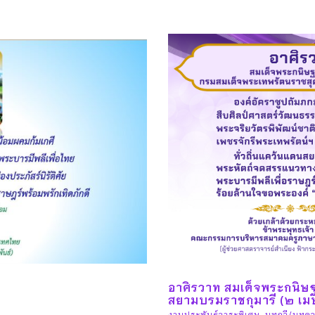
อาศิรวาท สมเด็จพระกนิษ
สยามบรมราชกุมารี (๒ เ
งานประพันธ์วาระพิเศษ
,
บทกวี/บทคว