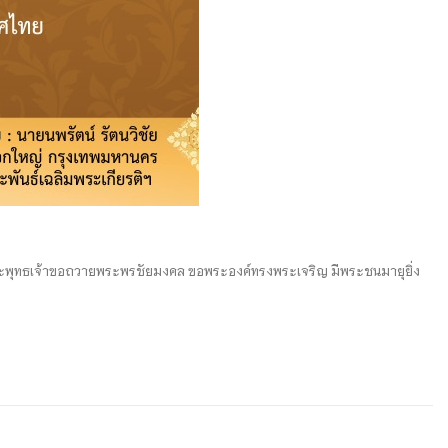
ะพุทธเจ้าขอถวายพระพรชัยมงคล ขอพระองค์ทรงพระเจริญ มีพระชนมายุยิ่ง