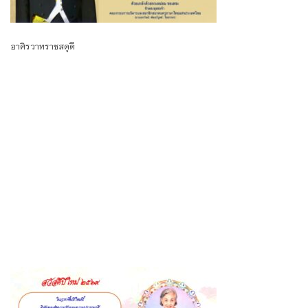
อาศิรวาทราชสดุดี