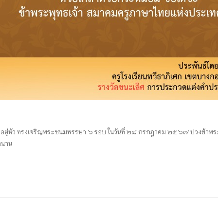
อยู่หัว ทรงเจริญพระชนมพรรษา ๖ รอบ ในวันที่ ๒๘ กรกฎาคม ๒๕๖๗ ปวงข้าพร
ลนาน