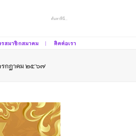
Search
ครสมาชิกสมาคม
ติดต่อเรา
๒๘ กรกฎาคม ๒๕๖๗