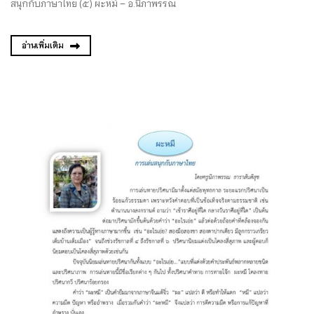
สนุกกับภาษาไทย (๕) ผะหมี – อ.นิภาพรรณ
อ่านเพิ่มเติม