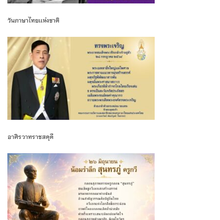
วันภาษาไทยเเห่งชาติ
อาศิรวาทราชสดุดี