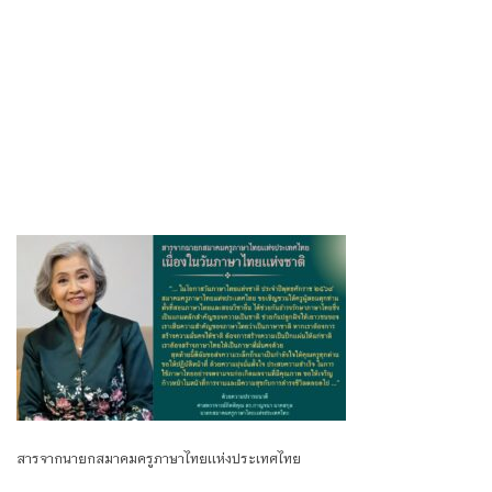
สารจากนายกสมาคมครูภาษาไทยเเห่งประเทศไทย