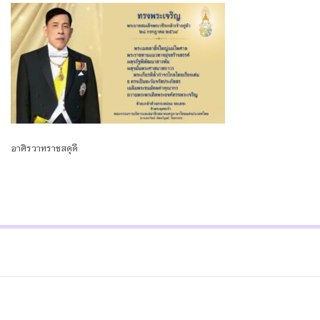
อาศิรวาทราชสดุดี