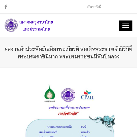
Sear
Toggl
naviga
ผลงานคำประพันธ์เฉลิมพระเกียรติ สมเด็จพระนางเจ้าสิริกิติ์
พระบรมราชินีนาถ พระบรมราชชนนีพันปีหลวง