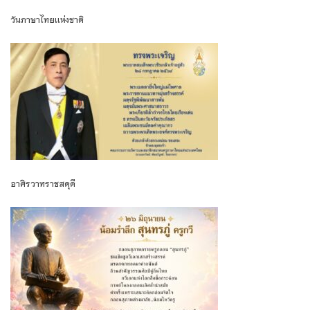
วันภาษาไทยเเห่งชาติ
อาศิรวาทราชสดุดี