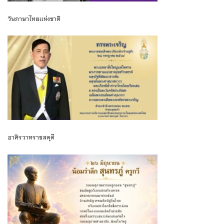
วันภาษาไทยเเห่งชาติ
อาศิรวาทราชสดุดี