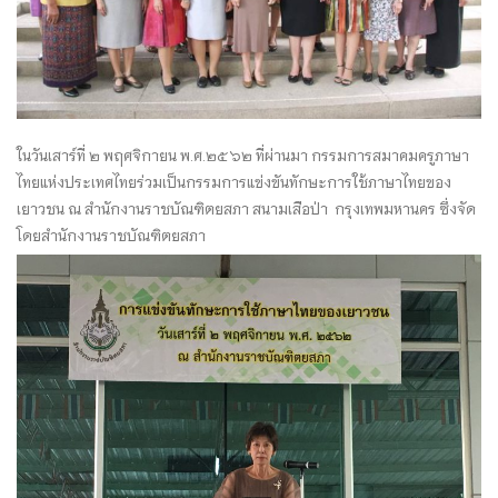
ในวันเสาร์ที่ ๒ พฤศจิกายน พ.ศ.๒๕๖๒ ที่ผ่านมา กรรมการสมาคมครูภาษา
ไทยแห่
งประเทศไทยร่วมเป็นกรรมการแข่
งขันทักษะการใช้
ภาษาไทยของ
เยาวชน ณ สำนักงานราชบัณฑิตยสภา สนามเสือป่า กรุงเทพมหานคร ซึ่งจัด
โดยสำนักงานราชบัณฑิตยสภา