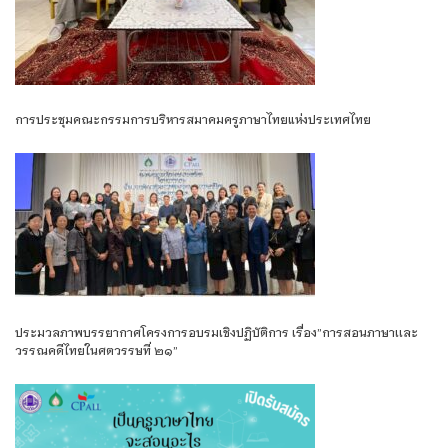
การประชุมคณะกรรมการบริหารสมาคมครูภาษาไทยแห่งประเทศไทย
ประมวลภาพบรรยากาศโครงการอบรมเชิงปฏิบัติการ เรื่อง”การสอนภาษาเเละ
วรรณคดีไทยในศตวรรษที่ ๒๑”