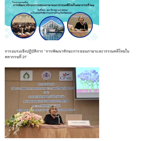
การอบรมเชิงปฏิบัติการ “การพัฒนาทักษะการสอนภาษาเเละวรรณคดีไทยใน
ศตวรรษที่ 21”