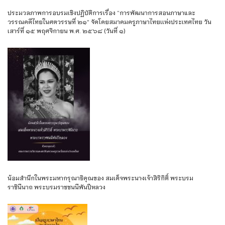
ประมวลภาพการอบรมเชิงปฏิบัติการเรื่อง “การพัฒนาการสอนภาษาและ
วรรณคดีไทยในศตวรรษที่ ๒๑” จัดโดยสมาคมครูภาษาไทยเเห่งประเทศไทย วัน
เสาร์ที่ ๑๕ พฤศจิกายน พ.ศ. ๒๕๖๘ (วันที่ ๑)
น้อมสำนึกในพระมหากรุณาธิคุณของ สมเด็จพระนางเจ้าสิริกิติ์ พระบรม
ราชินีนาถ พระบรมราชชนนีพันปีหลวง