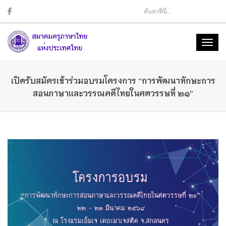
Sear
Toggl
naviga
เปิดรับสมัครเข้าร่วมอบรมโครงการ “การพัฒนาทักษะการ
สอนภาษาเเละวรรณคดีไทยในศตวรรษที่ ๒๑”