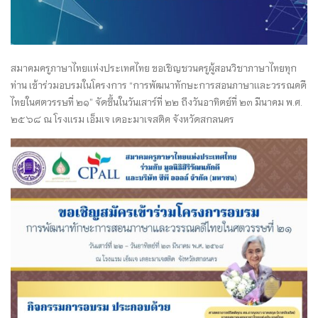
สมาคมครูภาษาไทยเเห่งประเทศไทย ขอเชิญชวนครูผู้สอนวิชาภาษาไทยทุก
ท่าน เข้าร่วมอบรมในโครงการ “การพัฒนาทักษะการสอนภาษาเเละวรรณคดี
ไทยในศตวรรษที่ ๒๑” จัดขึ้นในวันเสาร์ที่ ๒๒ ถึงวันอาทิตย์ที่ ๒๓ มีนาคม พ.ศ.
๒๕๖๘ ณ โรงเเรม เอ็มเจ เดอะมาเจสติค จังหวัดสกลนคร