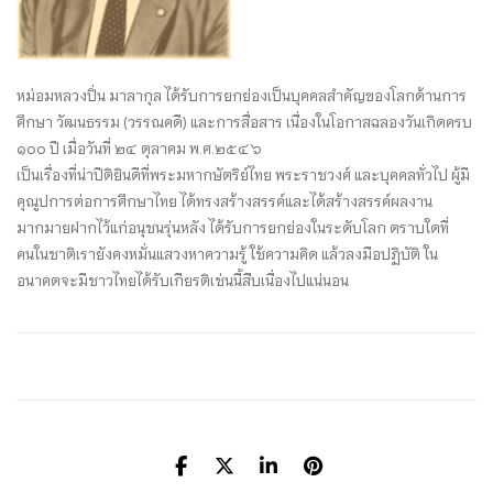
หม่อมหลวงปิ่น มาลากุล ได้รับการยกย่องเป็นบุคคลสำคัญของโลกด้านการ
ศึกษา วัฒนธรรม (วรรณคดี) และการสื่อสาร เนื่องในโอกาสฉลองวันเกิดครบ
๑๐๐ ปี เมื่อวันที่ ๒๔ ตุลาคม พ.ศ.๒๕๔๖
เป็นเรื่องที่น่าปีติยินดีที่พระมหากษัตริย์ไทย พระราชวงศ์ และบุคคลทั่วไป ผู้มี
คุณูปการต่อการศึกษาไทย ได้ทรงสร้างสรรค์และได้สร้างสรรค์ผลงาน
มากมายฝากไว้แก่อนุชนรุ่นหลัง ได้รับการยกย่องในระดับโลก ตราบใดที่
คนในชาติเรายังคงหมั่นแสวงหาความรู้ ใช้ความคิด แล้วลงมือปฏิบัติ ใน
อนาคตจะมีชาวไทยได้รับเกียรติเช่นนี้สืบเนื่องไปแน่นอน