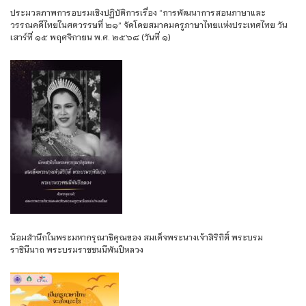
ประมวลภาพการอบรมเชิงปฏิบัติการเรื่อง “การพัฒนาการสอนภาษาและ
วรรณคดีไทยในศตวรรษที่ ๒๑” จัดโดยสมาคมครูภาษาไทยเเห่งประเทศไทย วัน
เสาร์ที่ ๑๕ พฤศจิกายน พ.ศ. ๒๕๖๘ (วันที่ ๑)
น้อมสำนึกในพระมหากรุณาธิคุณของ สมเด็จพระนางเจ้าสิริกิติ์ พระบรม
ราชินีนาถ พระบรมราชชนนีพันปีหลวง