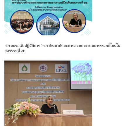
การอบรมเชิงปฏิบัติการ “การพัฒนาทักษะการสอนภาษาเเละวรรณคดีไทยใน
ศตวรรษที่ 21”