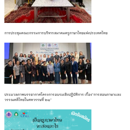
การประชุมคณะกรรมการบริหารสมาคมครูภาษาไทยแห่งประเทศไทย
ประมวลภาพบรรยากาศโครงการอบรมเชิงปฏิบัติการ เรื่อง”การสอนภาษาเเละ
วรรณคดีไทยในศตวรรษที่ ๒๑”